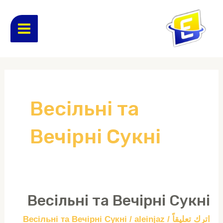
خطي
MAIN
لى
لمحتوى
ENU
Весільні та
Вечірні Сукні
Весільні та Вечірні Сукні
Весільні
та
اترك تعليقاً
/
aleinjaz
/
Весільні та Вечірні Сукні
Вечірні