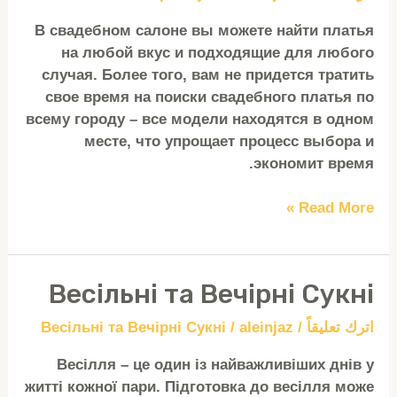
Сукні
В свадебном салоне вы можете найти платья
на любой вкус и подходящие для любого
случая. Более того, вам не придется тратить
свое время на поиски свадебного платья по
всему городу – все модели находятся в одном
месте, что упрощает процесс выбора и
экономит время.
Read More »
Весільні та Вечірні Сукні
Весільні
та
اترك تعليقاً
/
aleinjaz
/
Весільні та Вечірні Сукні
Вечірні
Сукні
Весілля – це один із найважливіших днів у
житті кожної пари. Підготовка до весілля може