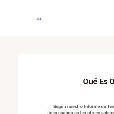
خدماتنا
اتصل بنا
English
Qué Es O
Según nuestro Informe de Ten
línea cuando se les ofrece asiste