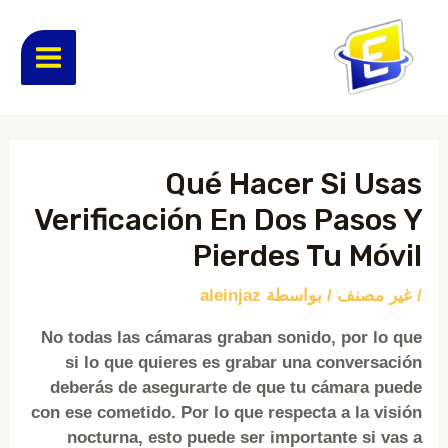
خطي
MAIN
لى
لمحتوى
ENU
Post
navigation
Qué Hacer Si Usas
Verificación En Dos Pasos Y
Pierdes Tu Móvil
/
غير مصنف
/ بواسطة
aleinjaz
No todas las cámaras graban sonido, por lo que
si lo que quieres es grabar una conversación
deberás de asegurarte de que tu cámara puede
con ese cometido. Por lo que respecta a la visión
nocturna, esto puede ser importante si vas a